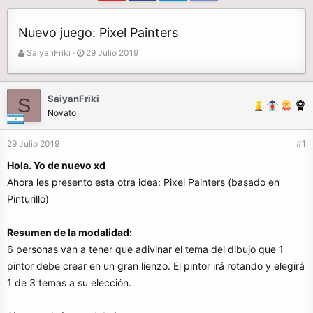
Nuevo juego: Pixel Painters
A
F
SaiyanFriki
29 Julio 2019
u
e
t
c
o
h
SaiyanFriki
S
r
a
Novato
d
e
29 Julio 2019
#1
i
n
Hola. Yo de nuevo xd
i
Ahora les presento esta otra idea: Pixel Painters (basado en
c
Pinturillo)
i
o
Resumen de la modalidad:
6 personas van a tener que adivinar el tema del dibujo que 1
pintor debe crear en un gran lienzo. El pintor irá rotando y elegirá
1 de 3 temas a su elección.