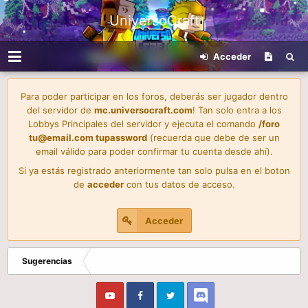
UniversoCraft
Acceder
Para poder participar en los foros, deberás ser jugador dentro
del servidor de
mc.universocraft.com
! Tan solo entra a los
Lobbys Principales del servidor y ejecuta el comando
/foro
tu@email.com
tupassword
(recuerda que debe de ser un
email válido para poder confirmar tu cuenta desde ahí).
Si ya estás registrado anteriormente tan solo pulsa en el boton
de
acceder
con tus datos de acceso.
Acceder
Sugerencias