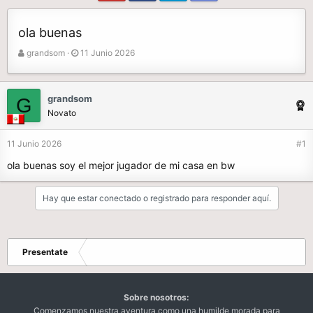
ola buenas
A
F
grandsom
11 Junio 2026
u
e
t
c
o
h
grandsom
G
r
a
Novato
d
e
11 Junio 2026
#1
i
n
ola buenas soy el mejor jugador de mi casa en bw
i
c
Hay que estar conectado o registrado para responder aquí.
i
o
Presentate
Sobre nosotros:
Comenzamos nuestra aventura como una humilde morada para