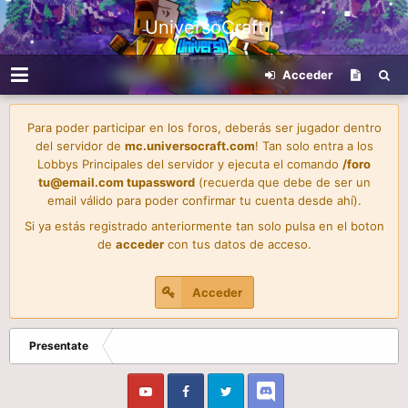
UniversoCraft
Acceder
Para poder participar en los foros, deberás ser jugador dentro
del servidor de
mc.universocraft.com
! Tan solo entra a los
Lobbys Principales del servidor y ejecuta el comando
/foro
tu@email.com
tupassword
(recuerda que debe de ser un
email válido para poder confirmar tu cuenta desde ahí).
Si ya estás registrado anteriormente tan solo pulsa en el boton
de
acceder
con tus datos de acceso.
Acceder
Presentate