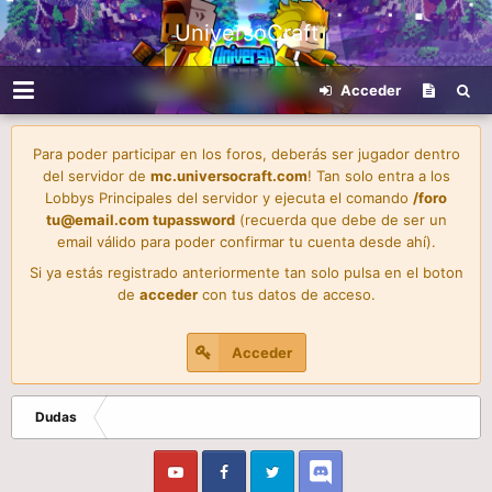
UniversoCraft
Acceder
Para poder participar en los foros, deberás ser jugador dentro
del servidor de
mc.universocraft.com
! Tan solo entra a los
Lobbys Principales del servidor y ejecuta el comando
/foro
tu@email.com
tupassword
(recuerda que debe de ser un
email válido para poder confirmar tu cuenta desde ahí).
Si ya estás registrado anteriormente tan solo pulsa en el boton
de
acceder
con tus datos de acceso.
Acceder
Dudas