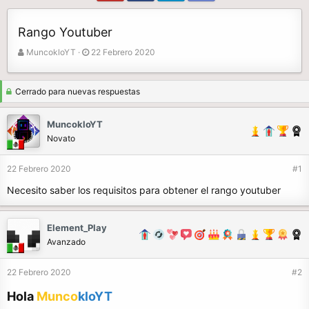
Rango Youtuber
A
F
MuncokloYT
22 Febrero 2020
u
e
t
c
o
h
Cerrado para nuevas respuestas
r
a
d
MuncokloYT
e
Novato
i
n
22 Febrero 2020
#1
i
c
Necesito saber los requisitos para obtener el rango youtuber
i
o
Element_Play
Avanzado
22 Febrero 2020
#2
Hola
Munco
kloYT