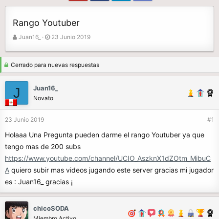
Rango Youtuber
A
F
Juan16_
23 Junio 2019
u
e
t
c
o
h
Cerrado para nuevas respuestas
r
a
d
Juan16_
J
e
Novato
i
n
23 Junio 2019
#1
i
c
Holaaa Una Pregunta pueden darme el rango Youtuber ya que
i
tengo mas de 200 subs
o
https://www.youtube.com/channel/UCIO_AszknX1dZOtm_MibuC
A
quiero subir mas videos jugando este server gracias mi jugador
es : Juan16_ gracias ¡
chicoSODA
Miembro Activo