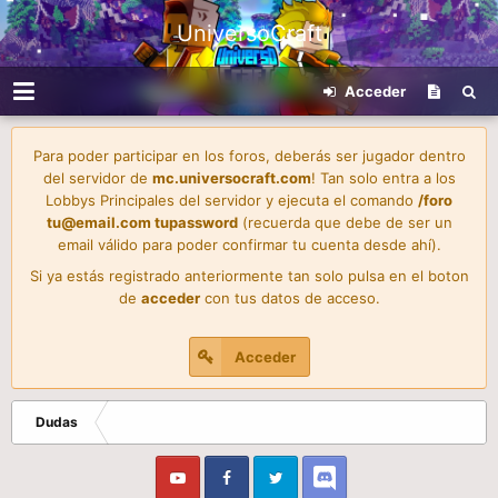
UniversoCraft
Acceder
Para poder participar en los foros, deberás ser jugador dentro
del servidor de
mc.universocraft.com
! Tan solo entra a los
Lobbys Principales del servidor y ejecuta el comando
/foro
tu@email.com
tupassword
(recuerda que debe de ser un
email válido para poder confirmar tu cuenta desde ahí).
Si ya estás registrado anteriormente tan solo pulsa en el boton
de
acceder
con tus datos de acceso.
Acceder
Dudas