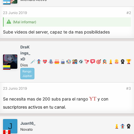
23 Junio 2019
#2
(Mal informar)
Sube videos del server, capaz te da mas posibilidades
DraK
ings_
xD
Dios
Rango
Júpiter
23 Junio 2019
#3
YT
Se necesita mas de 200 subs para el rango
y con
suscriptores activos en tu canal.
Juan16_
J
Novato