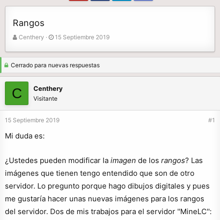
Rangos
A
F
Centhery
15 Septiembre 2019
u
e
t
c
o
h
Cerrado para nuevas respuestas
r
a
d
Centhery
C
e
Visitante
i
n
15 Septiembre 2019
#1
i
c
Mi duda es:
i
o
¿Ustedes pueden modificar la
imagen
de los
rangos
? Las
imágenes que tienen tengo entendido que son de otro
servidor. Lo pregunto porque hago dibujos digitales y pues
me gustaría hacer unas nuevas imágenes para los rangos
del servidor. Dos de mis trabajos para el servidor ''MineLC'':