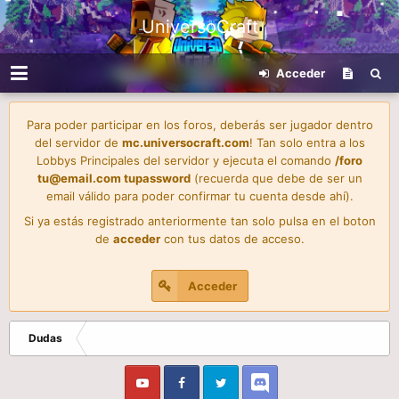
UniversoCraft
Acceder
Para poder participar en los foros, deberás ser jugador dentro
del servidor de
mc.universocraft.com
! Tan solo entra a los
Lobbys Principales del servidor y ejecuta el comando
/foro
tu@email.com
tupassword
(recuerda que debe de ser un
email válido para poder confirmar tu cuenta desde ahí).
Si ya estás registrado anteriormente tan solo pulsa en el boton
de
acceder
con tus datos de acceso.
Acceder
Dudas