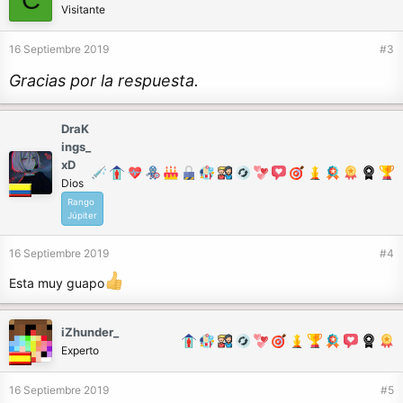
Visitante
16 Septiembre 2019
#3
Gracias por la respuesta.
DraK
ings_
xD
Dios
Rango
Júpiter
16 Septiembre 2019
#4
Esta muy guapo
iZhunder_
Experto
16 Septiembre 2019
#5