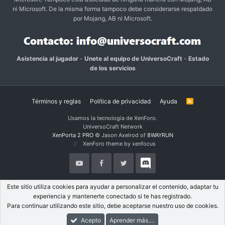
ni Microsoft. De la misma forma tampoco debe considerarse respaldado
por Mojang, AB ni Microsoft.
Asistencia al jugador
-
Unete al equipo de UniversoCraft
-
Estado
de los servicios
Términos y reglas
Política de privacidad
Ayuda
R
S
S
Usamos la tecnología de XenForo.
UniversoCraft Network
XenPorta 2 PRO
© Jason Axelrod of
8WAYRUN
XenForo theme by xenfocus
Este sitio utiliza cookies para ayudar a personalizar el contenido, adaptar tu
experiencia y mantenerte conectado si te has registrado.
Para continuar utilizando este sitio, debe aceptarse nuestro uso de cookies.
Acepto
Aprender más.…