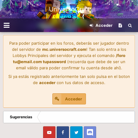
UniversoCraft
Acceder
Para poder participar en los foros, deberás ser jugador dentro
del servidor de
mc.universocraft.com
! Tan solo entra a los
Lobbys Principales del servidor y ejecuta el comando
/foro
tu@email.com
tupassword
(recuerda que debe de ser un
email válido para poder confirmar tu cuenta desde ahí).
Si ya estás registrado anteriormente tan solo pulsa en el boton
de
acceder
con tus datos de acceso.
Acceder
Sugerencias