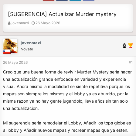
[SUGERENCIA] Actualizar Murder mystery
A
F
jovenmaxi
26 Mayo 2026
u
e
t
c
o
h
jovenmaxi
r
a
Novato
d
e
26 Mayo 2026
#1
i
n
Creo que una buena forma de revivir Murder Mystery sería hacer
i
una actualización grande enfocada en variedad y experiencia
c
visual. Ahora mismo la modalidad se siente repetitiva porque los
i
o
mapas son siempre los mismos y el lobby ya es aburrido, por la
misma razon ya no hay gente jugandolo, lleva años sin tan solo
una actualizacion.
Mi sugerencia seria remodelar el Lobby, Añadir los tops globales
al lobby y Añadir nuevos mapas y recrear mapas que ya esten.