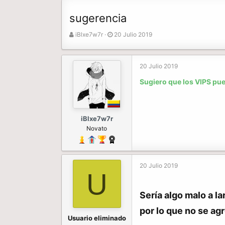
sugerencia
A
F
iBlxe7w7r
20 Julio 2019
u
e
t
c
o
h
20 Julio 2019
r
a
Sugiero que los VIPS pue
d
e
i
n
iBlxe7w7r
i
Novato
c
i
o
20 Julio 2019
U
Sería algo malo a l
por lo que no se ag
Usuario eliminado