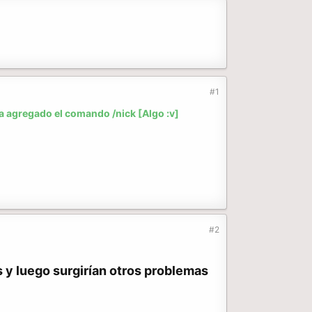
#1
ea agregado el comando /nick [Algo :v]
#2
s y luego surgirían otros problemas