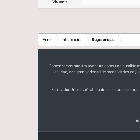
Visitante
Foros
Información
Sugerencias
Comenzamos nuestra aventura como una humilde mora
calidad, con gran variedad de modalidades de ju
El servidor UniversoCraft no debe ser considerad
As