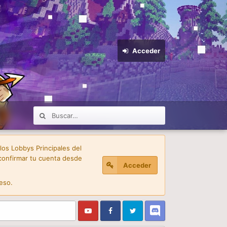
Acceder
 los Lobbys Principales del
confirmar tu cuenta desde
Acceder
eso.