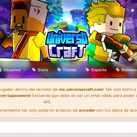
Usuarios
Stats
Tienda
Soporte
Normas
 jugador dentro del servidor de
mc.universocraft.com
! Tan solo entra a
com
tupassword
(recuerda que debe de ser un email válido para poder 
ahí).
teriormente tan solo pulsa en el boton de
acceder
con tus datos de acc