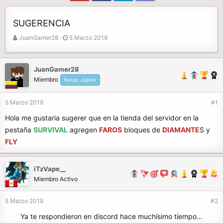
SUGERENCIA
A
F
JuanGamer28
5 Marzo 2019
u
e
t
c
o
h
JuanGamer28
r
a
Miembro
Rango Júpiter
d
e
5 Marzo 2019
#1
i
n
Hola me gustaria sugerer que en la tienda del servidor en la
i
pestaña
SURVIVAL
agregen
FAROS
bloques de
DIAMANTE
S y
c
FLY
i
o
iTzVape__
Miembro Activo
5 Marzo 2019
#2
Ya te respondieron en discord hace muchísimo tiempo...​