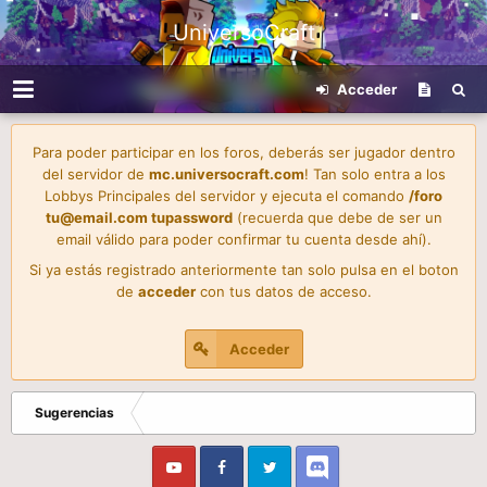
UniversoCraft
Acceder
Para poder participar en los foros, deberás ser jugador dentro
del servidor de
mc.universocraft.com
! Tan solo entra a los
Lobbys Principales del servidor y ejecuta el comando
/foro
tu@email.com
tupassword
(recuerda que debe de ser un
email válido para poder confirmar tu cuenta desde ahí).
Si ya estás registrado anteriormente tan solo pulsa en el boton
de
acceder
con tus datos de acceso.
Acceder
Sugerencias