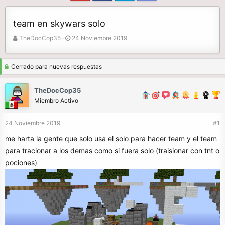
team en skywars solo
A
F
TheDocCop35
24 Noviembre 2019
u
e
t
c
o
h
Cerrado para nuevas respuestas
r
a
d
TheDocCop35
e
Miembro Activo
i
n
24 Noviembre 2019
#1
i
c
me harta la gente que solo usa el solo para hacer team y el team
i
para tracionar a los demas como si fuera solo (traisionar con tnt o
o
pociones)