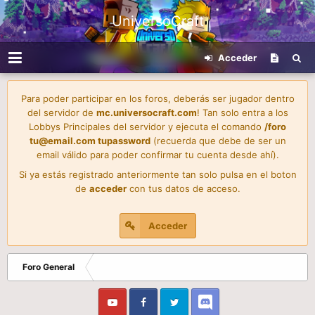
UniversoCraft
Acceder
Para poder participar en los foros, deberás ser jugador dentro
del servidor de
mc.universocraft.com
! Tan solo entra a los
Lobbys Principales del servidor y ejecuta el comando
/foro
tu@email.com
tupassword
(recuerda que debe de ser un
email válido para poder confirmar tu cuenta desde ahí).
Si ya estás registrado anteriormente tan solo pulsa en el boton
de
acceder
con tus datos de acceso.
Acceder
Foro General