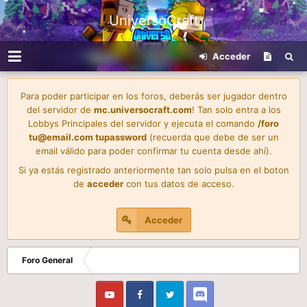
UniversoCraft
Acceder
Para poder participar en los foros, deberás ser jugador dentro
del servidor de
mc.universocraft.com
! Tan solo entra a los
Lobbys Principales del servidor y ejecuta el comando
/foro
tu@email.com
tupassword
(recuerda que debe de ser un
email válido para poder confirmar tu cuenta desde ahí).
Si ya estás registrado anteriormente tan solo pulsa en el boton
de
acceder
con tus datos de acceso.
Acceder
Foro General