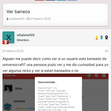
Ver baneos
A
F
xGabriel05
9 Febrero 2025
u
e
t
c
o
h
xGabriel05
X
r
a
Miembro
d
e
9 Febrero 2025
#1
i
n
Alguien me puede decir como ver si un usuario esta baneado de
i
universocraft? una persona pudo ver y me dio curiosidad para yo
c
ver algunos nicks y ver si estan baneados o no
i
o