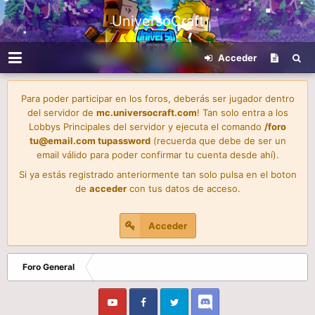
UniversoCraft
Acceder
Para poder participar en los foros, deberás ser jugador dentro
del servidor de
mc.universocraft.com
! Tan solo entra a los
Lobbys Principales del servidor y ejecuta el comando
/foro
tu@email.com
tupassword
(recuerda que debe de ser un
email válido para poder confirmar tu cuenta desde ahí).
Si ya estás registrado anteriormente tan solo pulsa en el boton
de
acceder
con tus datos de acceso.
Acceder
Foro General