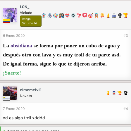
L0N_
Viciado
Rango
Saturno ⦿
6 Enero 2020
#3
La
obsidiana
se forma por poner un cubo de agua y
después otro con lava y es muy troll de tu parte asd.
De igual forma, sigue lo que te dijeron arriba.
¡Suerte!
elmemelvl1
Novato
7 Enero 2020
#4
xd es algo troll xdddd