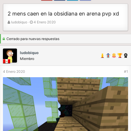
2 mens caen en la obsidiana en arena pvp xd
A
F
ludobiquo
4 Enero 2020
u
e
t
c
o
h
Cerrado para nuevas respuestas
r
a
d
ludobiquo
e
Miembro
i
n
4 Enero 2020
#1
i
c
i
o