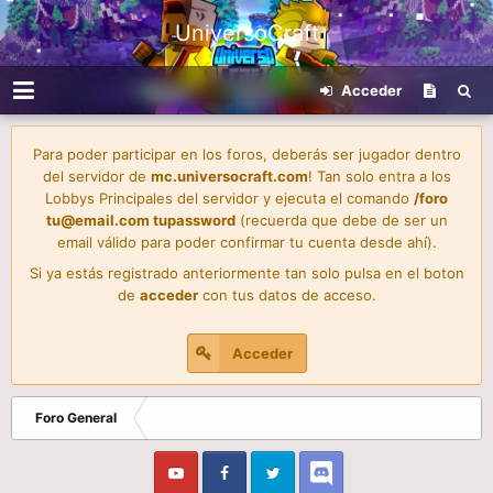
UniversoCraft
Acceder
Para poder participar en los foros, deberás ser jugador dentro
del servidor de
mc.universocraft.com
! Tan solo entra a los
Lobbys Principales del servidor y ejecuta el comando
/foro
tu@email.com
tupassword
(recuerda que debe de ser un
email válido para poder confirmar tu cuenta desde ahí).
Si ya estás registrado anteriormente tan solo pulsa en el boton
de
acceder
con tus datos de acceso.
Acceder
Foro General