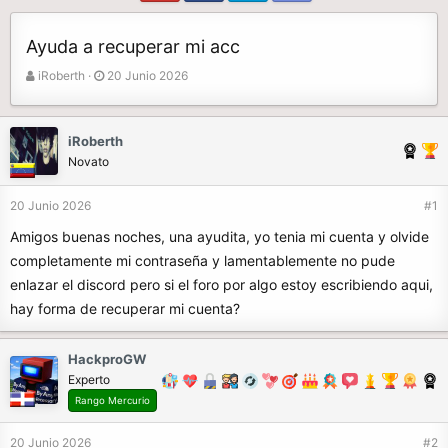
Ayuda a recuperar mi acc
A
F
iRoberth
20 Junio 2026
u
e
t
c
o
h
iRoberth
r
a
Novato
d
e
20 Junio 2026
#1
i
n
Amigos buenas noches, una ayudita, yo tenia mi cuenta y olvide
i
completamente mi contraseña y lamentablemente no pude
c
enlazar el discord pero si el foro por algo estoy escribiendo aqui,
i
o
hay forma de recuperar mi cuenta?
HackproGW
Experto
Rango Mercurio
20 Junio 2026
#2