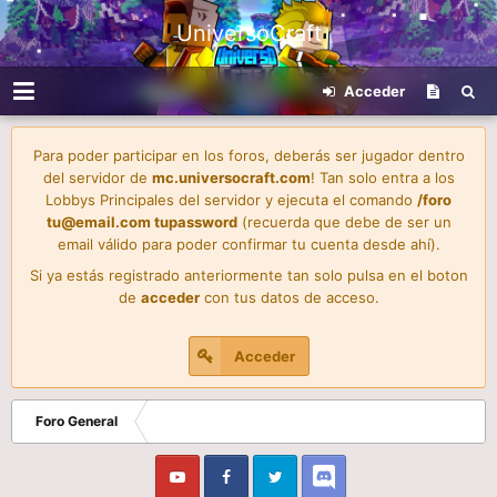
UniversoCraft
Acceder
Para poder participar en los foros, deberás ser jugador dentro
del servidor de
mc.universocraft.com
! Tan solo entra a los
Lobbys Principales del servidor y ejecuta el comando
/foro
tu@email.com
tupassword
(recuerda que debe de ser un
email válido para poder confirmar tu cuenta desde ahí).
Si ya estás registrado anteriormente tan solo pulsa en el boton
de
acceder
con tus datos de acceso.
Acceder
Foro General