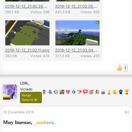
2019-12-12_21.00.29.png
2019-12-12_21.02.05.png
295,1 KB
Visitas: 396
441,3 KB
Visitas: 465
2019-12-12_21.02.11.png
2019-12-12_21.03.04.png
362 KB
Visitas: 474
317,3 KB
Visitas: 455
1
L0N_
Viciado
Rango
Saturno ⦿
13 Diciembre 2019
#2
Muy buenas,
_amb
eer
.