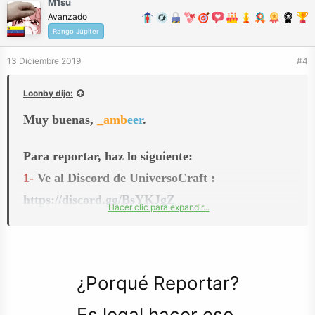
M1su
Avanzado
Rango Júpiter
13 Diciembre 2019
#4
Loonby dijo:
Muy buenas,
_amb
eer
.
Para reportar, haz lo siguiente:
1-
Ve al Discord de UniversoCraft :
https://discord.gg/BsYKJgZ
Hacer clic para expandir...
2-
Vas a la sección #reportes.
3-
Dejas la captura o evidencia que el jugador
hizo algo ilegal, su nick y razón.
¿Porqué Reportar?
¡Suerte!
Es legal hacer eso.