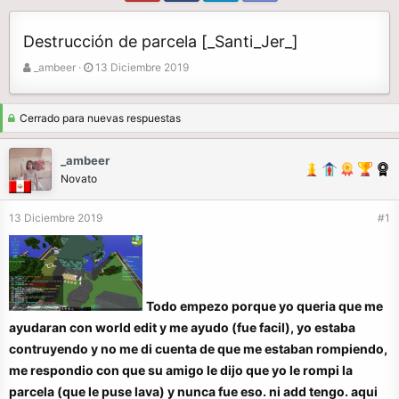
Destrucción de parcela [_Santi_Jer_]
A
F
_ambeer
13 Diciembre 2019
u
e
t
c
o
h
Cerrado para nuevas respuestas
r
a
d
_ambeer
e
Novato
i
n
13 Diciembre 2019
#1
i
c
i
o
Todo empezo porque yo queria que me
ayudaran con world edit y me ayudo (fue facil), yo estaba
contruyendo y no me di cuenta de que me estaban rompiendo,
me respondio con que su amigo le dijo que yo le rompi la
parcela (que le puse lava) y nunca fue eso. ni add tengo. aqui