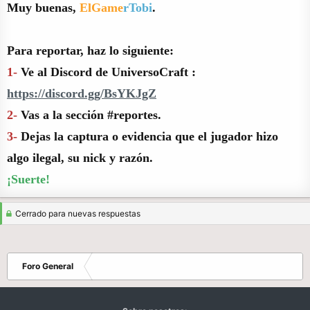
Muy buenas,
ElGame
rTobi
.
Para reportar, haz lo siguiente:
1-
Ve al Discord de UniversoCraft :
https://discord.gg/BsYKJgZ
2-
Vas a la sección #reportes.
3-
Dejas la captura o evidencia que el jugador hizo
algo ilegal, su nick y razón.
¡Suerte!
Cerrado para nuevas respuestas
Foro General