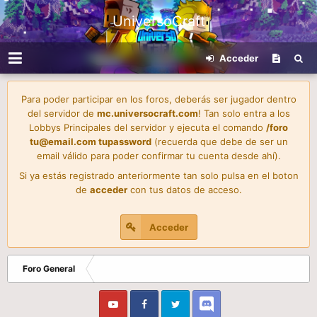
UniversoCraft
Acceder
Para poder participar en los foros, deberás ser jugador dentro
del servidor de
mc.universocraft.com
! Tan solo entra a los
Lobbys Principales del servidor y ejecuta el comando
/foro
tu@email.com
tupassword
(recuerda que debe de ser un
email válido para poder confirmar tu cuenta desde ahí).
Si ya estás registrado anteriormente tan solo pulsa en el boton
de
acceder
con tus datos de acceso.
Acceder
Foro General