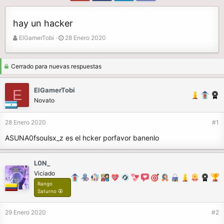
hay un hacker
A
F
ElGamerTobi
28 Enero 2020
u
e
t
c
o
h
Cerrado para nuevas respuestas
r
a
d
ElGamerTobi
E
e
Novato
i
n
28 Enero 2020
#1
i
c
ASUNA0fsoulsx_z es el hcker porfavor banenlo
i
o
L0N_
Viciado
Rango
Saturno ⦿
29 Enero 2020
#2