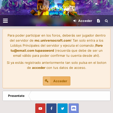
UniversoCraft
Acceder
Para poder participar en los foros, deberás ser jugador dentro
del servidor de
mc.universocraft.com
! Tan solo entra a los
Lobbys Principales del servidor y ejecuta el comando
/foro
tu@email.com
tupassword
(recuerda que debe de ser un
email válido para poder confirmar tu cuenta desde ahí).
Si ya estás registrado anteriormente tan solo pulsa en el boton
de
acceder
con tus datos de acceso.
Acceder
Presentate