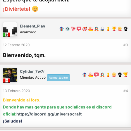
¡Diviértete!
Element_Play
Avanzado
12 Febrero 2020
#3
Bienvenido, tqm.
Cylider_7w7r
Miembro Activo
Rango Júpiter
13 Febrero 2020
#4
Bienvenido al foro.
Donde hay mas gente para que
socialices es el discord
oficial:
https://discord.gg/universocraft
¡Saludos!