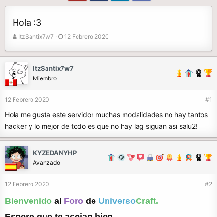
Hola :3
A
F
ItzSantix7w7
12 Febrero 2020
u
e
t
c
o
h
ItzSantix7w7
r
a
Miembro
d
e
12 Febrero 2020
#1
i
n
Hola me gusta este servidor muchas modalidades no hay tantos
i
hacker y lo mejor de todo es que no hay lag siguan asi salu2!
c
i
o
KYZEDANYHP
Avanzado
12 Febrero 2020
#2
Bienvenido
al
Foro
de
Universo
Craft.
Espero que te acojan bien.