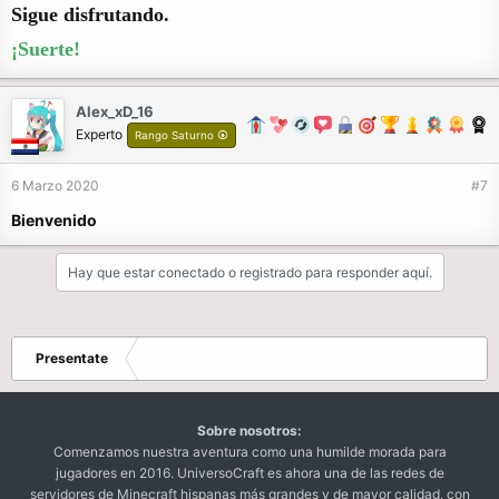
Sigue disfrutando.
¡Suerte!
Alex_xD_16
Experto
Rango Saturno ⦿
6 Marzo 2020
#7
Bienvenido
Hay que estar conectado o registrado para responder aquí.
Presentate
Sobre nosotros:
Comenzamos nuestra aventura como una humilde morada para
jugadores en 2016. UniversoCraft es ahora una de las redes de
servidores de Minecraft hispanas más grandes y de mayor calidad, con