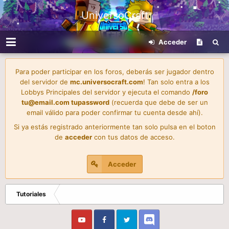
UniversoCraft
Acceder
Para poder participar en los foros, deberás ser jugador dentro
del servidor de
mc.universocraft.com
! Tan solo entra a los
Lobbys Principales del servidor y ejecuta el comando
/foro
tu@email.com
tupassword
(recuerda que debe de ser un
email válido para poder confirmar tu cuenta desde ahí).
Si ya estás registrado anteriormente tan solo pulsa en el boton
de
acceder
con tus datos de acceso.
Acceder
Tutoriales