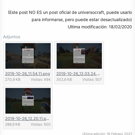
(Este post NO ES un post oficial de universocraft, puede usarlo
para informarse, pero puede estar desactualizado)
Ultima modificación: 18/02/2020​
Adjuntos
2019-10-26_11.54.11.png
2019-10-26_12.03.24.png
270,9 KB
Visitas: 494
302,6 KB
Visitas: 507
2019-10-26_12.20.11.png
288,9 KB
Visitas: 500
Última edición:
18 Febrero 2021