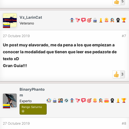
5
Vz_LarinCat
Veterano
27 Octubre 2019
#7
Un post muy elavorado, me da pena a los que empiezan a
conocer la modalidad que tienen que leer ese pedazote de
texto xD
Gran Guia!!!
3
BinaryPhanto
m
Experto
Rango Saturno
⦿
27 Octubre 2019
#8