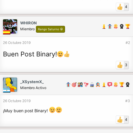
4
WHIRON
Miembro
Rango Saturno ⦿
26 Octubre 2019
#2
Buen Post Binary!
3
_XSystemX_
Miembro Activo
26 Octubre 2019
#3
¡Muy buen post Binary!
4