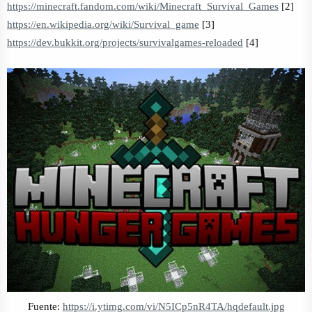
https://minecraft.fandom.com/wiki/Minecraft_Survival_Games
[2]
https://en.wikipedia.org/wiki/Survival_game
[3]
https://dev.bukkit.org/projects/survivalgames-reloaded
[4]
Fuente:
https://i.ytimg.com/vi/N5ICp5nR4TA/hqdefault.jpg