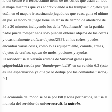
lo del centro e ir recolectando items de los cofres que están en todo
el mapa mientras que vas sobreviviendo a las trampas u objetos que
están en el mapa e ir asesinando jugadores que veas, gana el ultimo
en pie. el modo de juego tiene un lapso de tiempo de alrededor de
30 a 20 minutos incluyendo los de la "
deathmatch
", en la partida
nadie puede romper nada solo pueden obtener objetos de los cofres
y ocasionalmente craftear objetos[2][3]. en los cofres, puedes
encontrar varias cosas, como lo es equipamiento, comida, armas,
objetos de crafteo, spawn de mobs, pociones y ayudas.
El servidor usa la versión editada de Survival games para
spigot/bukkit creada por "
thundergemios10
" en su versión 6.3 (esto
es una especulación ya que yo lo deduje por los comandos usados)
[4]
La economía del modo se basa por kill y wins por partida, se usa la
moneda del servidor de
universocraft
, la
unicoin
.