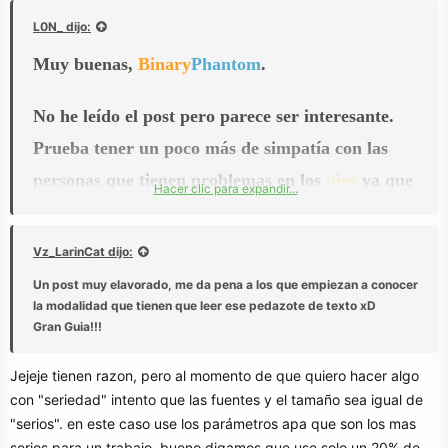
L0N_ dijo:
Muy buenas,
Binary
Phantom
.
No he leído el post pero parece ser interesante.
Prueba tener un poco más de
simpatía
con las
personas que tienen problemas en los
ojos
ya que
Hacer clic para expandir...
está extremadamente diminuta la letra.
¡Suerte!
Vz_LarinCat dijo:
Un post muy elavorado, me da pena a los que empiezan a conocer
la modalidad que tienen que leer ese pedazote de texto xD
Gran Guia!!!
Jejeje tienen razon, pero al momento de que quiero hacer algo
con "seriedad" intento que las fuentes y el tamaño sea igual de
"serios". en este caso use los parámetros apa que son los mas
serios para un trabajo, bueno digamos que use solo un 20% de