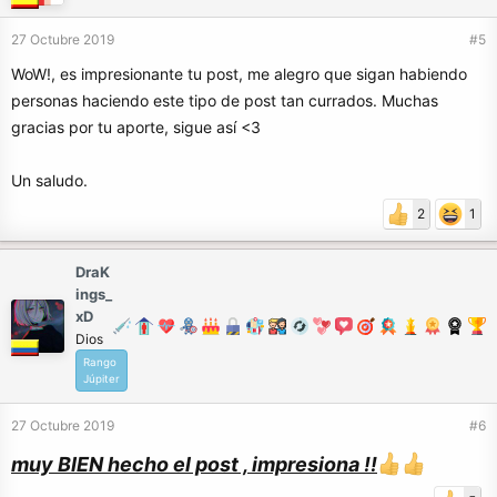
27 Octubre 2019
#5
WoW!, es impresionante tu post, me alegro que sigan habiendo
personas haciendo este tipo de post tan currados. Muchas
gracias por tu aporte, sigue así <3
Un saludo.
2
1
DraK
ings_
xD
Dios
Rango
Júpiter
27 Octubre 2019
#6
muy BIEN hecho el post , impresiona !!