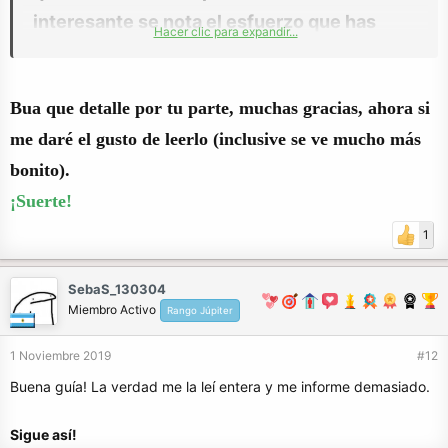
interesante se nota el esfuerzo que has
Hacer clic para expandir...
metido en esto por lo que estaría bien que
todos apoyen tu post con un merecido Like.
Bua que detalle por tu parte, muchas gracias, ahora si
Con respecto a la fuente usada en las letras
me daré el gusto de leerlo (inclusive se ve mucho más
las he cambiado personalmente para una
bonito).
mejor visualización, la anterior era poco
¡Suerte!
visible.
1
SebaS_130304
Miembro Activo
Rango Júpiter
1 Noviembre 2019
#12
Buena guía! La verdad me la leí entera y me informe demasiado.
Sigue así!