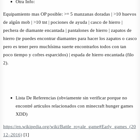
Otra Info:
Equipamiento mas OP posible: >= 5 manzanas doradas | >10 huevos
de algún mob | >10 tnt | pociones de ayuda | casco de hierro |
pechera de diamante encantada | pantalones de hierro | zapatos de
hierro (te puedes encontrar diamantes para hacer los zapatos o casco
pero es tener pero muchísima suerte encontrarlos todos con tan
poco tiempo y cofres esparcidos) | espada de hierro encantada (filo
2).
Lista De Referencias (obviamente sin verificar porque no
encontré articulos relacionados con minecraft hunger games
XDD)
https://en.wikipedia.org/wiki/Battle_royale_game#Early_games_(20
12–2016)
[1]