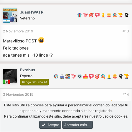
JuanHWATR
Veterano
2 Noviembre 2019
#13
Maravilloso POST
Felicitaciones
aca tenes mis +10 lince (?
Fxrchus
Experto
Rango Saturno ⦿
3 Noviembre 2019
#14
Gran Post para aclarar dudas sobre la modalidad
Este sitio utiliza cookies para ayudar a personalizar el contenido, adaptar tu
experiencia y mantenerte conectado si te has registrado.
Para continuar utilizando este sitio, debe aceptarse nuestro uso de cookies.
AfterFokuh_
Acepto
Aprender más.…
Experto
Rango Saturno ⦿