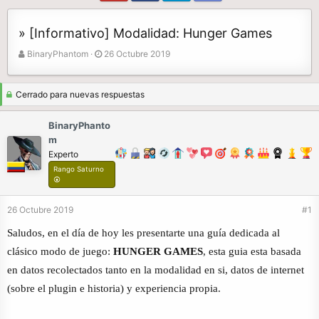
» [Informativo] Modalidad: Hunger Games
A
F
BinaryPhantom
26 Octubre 2019
u
e
t
c
o
h
Cerrado para nuevas respuestas
r
a
d
BinaryPhanto
e
m
i
Experto
n
Rango Saturno
i
⦿
c
i
26 Octubre 2019
#1
o
Saludos, en el día de hoy les presentarte una guía dedicada al
clásico modo de juego:
HUNGER GAMES
, esta guia esta basada
en datos recolectados tanto en la modalidad en si, datos de internet
(sobre el plugin e historia) y experiencia propia.