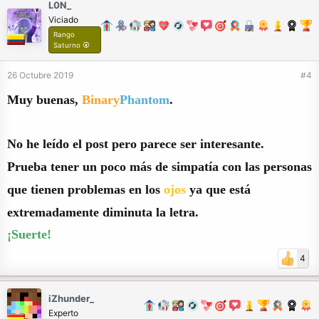
L0N_
Viciado
Rango
Saturno ⦿
26 Octubre 2019
#4
Muy buenas,
Binary
Phantom
.
No he leído el post pero parece ser interesante.
Prueba tener un poco más de
simpatía
con las personas
que tienen problemas en los
ojos
ya que está
extremadamente diminuta la letra.
¡Suerte!
4
iZhunder_
Experto