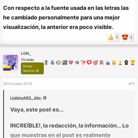
Con respecto a la fuente usada en las letras las
he cambiado personalmente para una mejor
visualización, la anterior era poco visible.
1
1
L0N_
Viciado
Rango
Saturno ⦿
28 Octubre 2019
#11
iJulietaARG_ dijo:
Vaya, este post es...
INCREÍBLE!, la redacción, la información... Lo
que muestras en el post es realmente