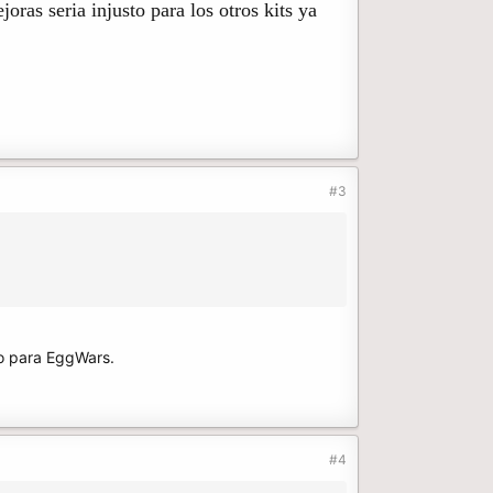
ejoras seria injusto para los otros kits ya
#3
o para EggWars.
#4