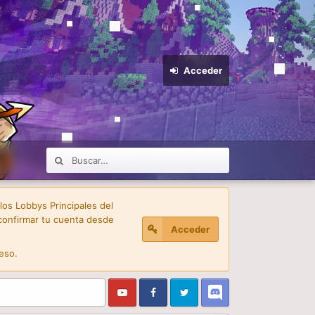
Acceder
 los Lobbys Principales del
confirmar tu cuenta desde
Acceder
eso.