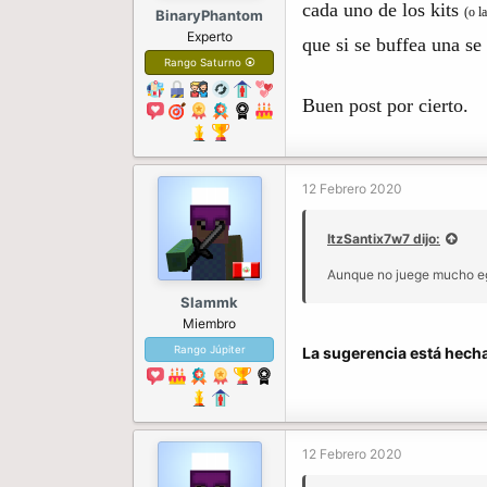
cada uno de los kits
(o l
BinaryPhantom
Experto
que si se buffea una se
Rango Saturno ⦿
Buen post por cierto.
12 Febrero 2020
ItzSantix7w7 dijo:
Aunque no juege mucho e
Slammk
Miembro
Rango Júpiter
La sugerencia está hech
12 Febrero 2020