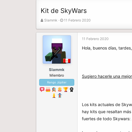
Kit de SkyWars
A
F
Slammk
11 Febrero 2020
u
e
t
c
o
h
11 Febrero 2020
r
a
Hola, buenos días, tardes
d
e
i
n
Slammk
i
Miembro
c
Sugiero hacerle una mejora
i
Rango Júpiter
o
Los kits actuales de Skyw
hay kits que resaltan más 
fuertes de todo Skywars: