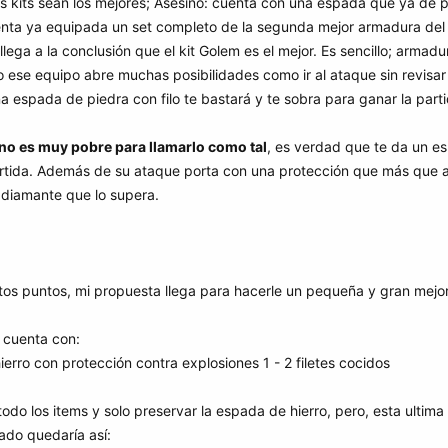
 kits sean los mejores; Asesino: cuenta con una espada que ya de po
enta ya equipada un set completo de la segunda mejor armadura de
llega a la conclusión que el kit Golem es el mejor. Es sencillo; a
do ese equipo abre muchas posibilidades como ir al ataque sin revisar
 espada de piedra con filo te bastará y te sobra para ganar la parti
sino es muy pobre para llamarlo como tal
, es verdad que te da un es
partida. Además de su ataque porta con una protección que más que 
 diamante que lo supera.
os puntos, mi propuesta llega para hacerle un pequeña y gran mejora
e cuenta con:
ierro con protección contra explosiones 1 - 2 filetes cocidos
do los items y solo preservar la espada de hierro, pero, esta ultima pa
ado quedaría así: