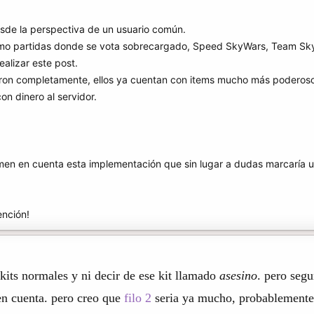
sde la perspectiva de un usuario común.
omo partidas donde se vota sobrecargado, Speed SkyWars, Team S
alizar este post.
aron completamente, ellos ya cuentan con items mucho más poderosos
n dinero al servidor.
men en cuenta esta implementación que sin lugar a dudas marcaría u
ención!
kits normales y ni decir de ese kit llamado
asesino
. pero seg
en cuenta. pero creo que
filo 2
seria ya mucho, probablemente