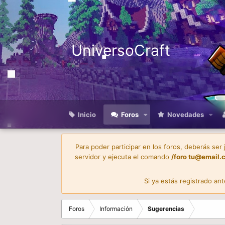
UniversoCraft
Inicio
Foros
Novedades
Para poder participar en los foros, deberás ser
servidor y ejecuta el comando
/foro
tu@email.
Si ya estás registrado an
Foros
Información
Sugerencias