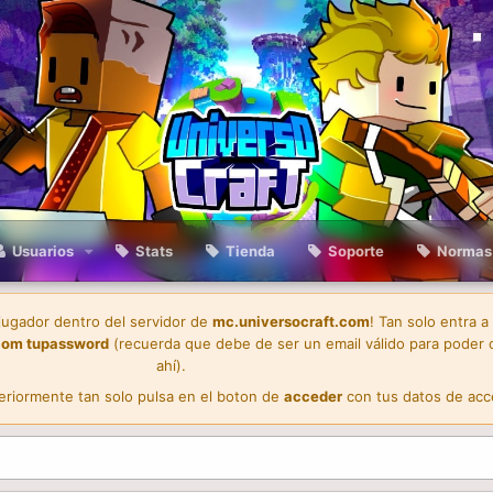
Usuarios
Stats
Tienda
Soporte
Normas
 jugador dentro del servidor de
mc.universocraft.com
! Tan solo entra a
com
tupassword
(recuerda que debe de ser un email válido para poder 
ahí).
teriormente tan solo pulsa en el boton de
acceder
con tus datos de acc