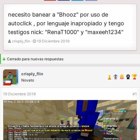
necesito banear a "Bhooz" por uso de
autoclick , por lenguaje inapropiado y tengo
testigos nick: "RenaT1000" y "maxeeh1234"
A
F
crisply_flin
19 Diciembre 2019
u
e
t
c
o
h
Cerrado para nuevas respuestas
r
a
d
crisply_flin
e
Novato
i
n
19 Diciembre 2019
#1
i
c
i
o