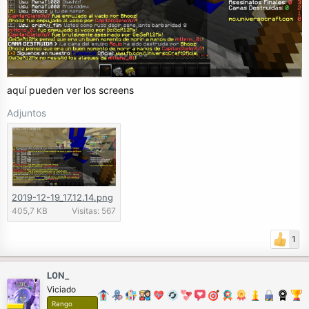
aquí pueden ver los screens
Adjuntos
2019-12-19_17.12.14.png
405,7 KB
Visitas: 567
1
L0N_
Viciado
Rango