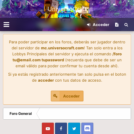
UniversoCraft
Acceder
Para poder participar en los foros, deberás ser jugador dentro
del servidor de
mc.universocraft.com
! Tan solo entra a los
Lobbys Principales del servidor y ejecuta el comando
/foro
tu@email.com
tupassword
(recuerda que debe de ser un
email válido para poder confirmar tu cuenta desde ahí).
Si ya estás registrado anteriormente tan solo pulsa en el boton
de
acceder
con tus datos de acceso.
Acceder
Foro General