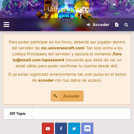
UniversoCraft
Acceder
Para poder participar en los foros, deberás ser jugador dentro
del servidor de
mc.universocraft.com
! Tan solo entra a los
Lobbys Principales del servidor y ejecuta el comando
/foro
tu@email.com
tupassword
(recuerda que debe de ser un
email válido para poder confirmar tu cuenta desde ahí).
Si ya estás registrado anteriormente tan solo pulsa en el boton
de
acceder
con tus datos de acceso.
Acceder
Off Topic