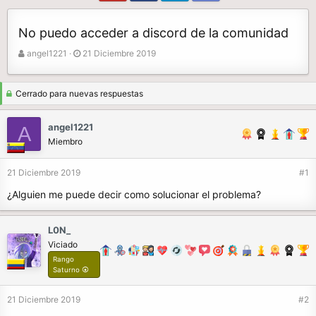
No puedo acceder a discord de la comunidad
A
F
angel1221
21 Diciembre 2019
u
e
t
c
o
h
Cerrado para nuevas respuestas
r
a
d
angel1221
A
e
Miembro
i
n
21 Diciembre 2019
#1
i
c
¿Alguien me puede decir como solucionar el problema?
i
o
L0N_
Viciado
Rango
Saturno ⦿
21 Diciembre 2019
#2