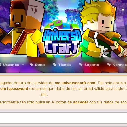
Usuarios
Stats
Tienda
Soporte
Normas
 jugador dentro del servidor de
mc.universocraft.com
! Tan solo entra a
com
tupassword
(recuerda que debe de ser un email válido para poder 
ahí).
teriormente tan solo pulsa en el boton de
acceder
con tus datos de acc