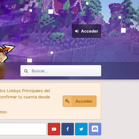
Acceder
 los Lobbys Principales del
confirmar tu cuenta desde
Acceder
eso.