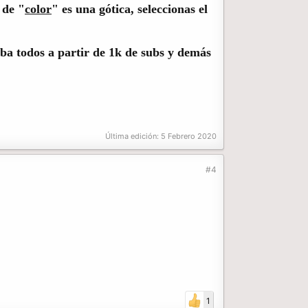
 de "
color
" es una
gótica
, seleccionas el
ba todos a partir de 1k de subs y demás
Última edición:
5 Febrero 2020
#4
1