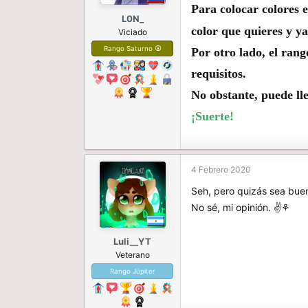
Para colocar colores e
L0N_
color que quieres y ya 
Viciado
Rango Saturno ⦿
Por otro lado, el ran
requisitos.
No obstante, puede lle
¡Suerte!
4 Febrero 2020
Seh, pero quizás sea bue
No sé, mi opinión. ✌⚘
Luli__YT
Veterano
Rango Júpiter