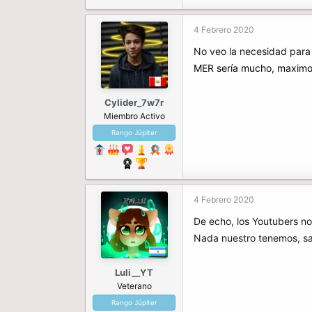
4 Febrero 2020
No veo la necesidad para
MER sería mucho, maximo e
Cylider_7w7r
Miembro Activo
Rango Júpiter
4 Febrero 2020
De echo, los Youtubers no
Nada nuestro tenemos, sa
Luli__YT
Veterano
Rango Júpiter