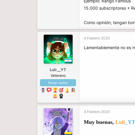
Ejemplo: Rango Famous
15.000 subscriptores + Re
Como opinión; tengan boni
4 Febrero 2020
Lamentablemente no es mi 
Luli__YT
Veterano
Rango Júpiter
4 Febrero 2020
Muy buenas,
Luli
_YT