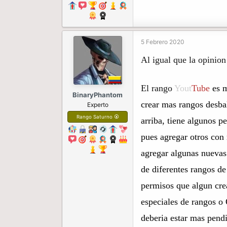
5 Febrero 2020
Al igual que la opinion
El rango
Yout
Tube
es 
BinaryPhantom
crear mas rangos desba
Experto
Rango Saturno ⦿
arriba, tiene algunos 
pues agregar otros con
agregar algunas nuevas 
de diferentes rangos d
permisos que algun crea
especiales de rangos o
deberia estar mas pend