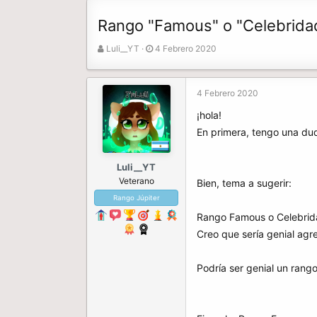
Rango "Famous" o "Celebrida
A
F
Luli__YT
4 Febrero 2020
u
e
t
c
o
h
4 Febrero 2020
r
a
¡hola!
d
e
En primera, tengo una dud
i
n
Luli__YT
i
Veterano
c
Bien, tema a sugerir:
i
Rango Júpiter
o
Rango Famous o Celebrid
Creo que sería genial agr
Podría ser genial un rango