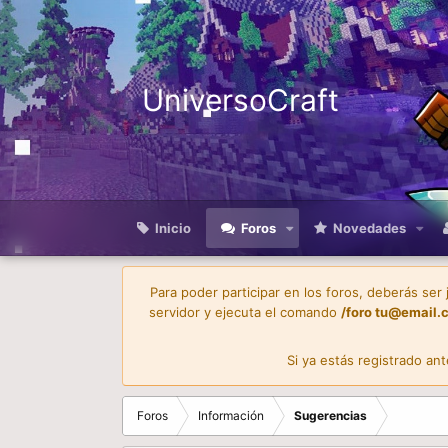
UniversoCraft
Inicio
Foros
Novedades
Para poder participar en los foros, deberás ser
servidor y ejecuta el comando
/foro
tu@email.
Si ya estás registrado an
Foros
Información
Sugerencias