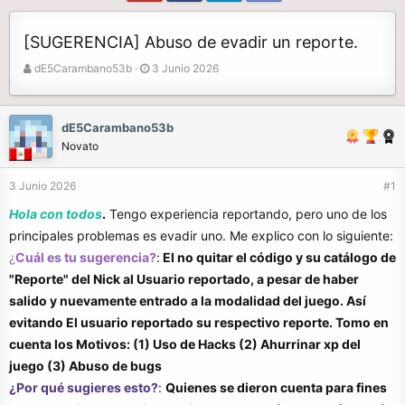
[SUGERENCIA] Abuso de evadir un reporte.
A
F
dE5Carambano53b
3 Junio 2026
u
e
t
c
o
h
dE5Carambano53b
r
a
Novato
d
e
3 Junio 2026
#1
i
n
Hola con todos
.
Tengo experiencia reportando, pero uno de los
i
principales problemas es evadir uno. Me explico con lo siguiente:
c
¿
Cuál es tu sugerencia?
i
:
El no quitar el código y su catálogo de
o
"Reporte" del Nick al Usuario reportado, a pesar de haber
salido y nuevamente entrado a la modalidad del juego. Así
evitando El usuario reportado su respectivo reporte. Tomo en
cuenta los Motivos: (1) Uso de Hacks (2) Ahurrinar xp del
juego (3) Abuso de bugs
¿Por qué sugieres esto?
:
Quienes se dieron cuenta para fines