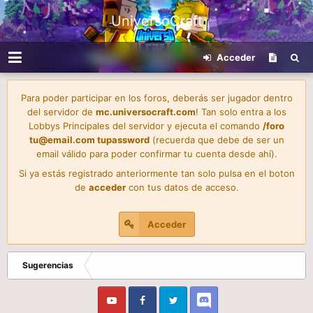
UniversoCraft
Acceder
Para poder participar en los foros, deberás ser jugador dentro
del servidor de
mc.universocraft.com
! Tan solo entra a los
Lobbys Principales del servidor y ejecuta el comando
/foro
tu@email.com
tupassword
(recuerda que debe de ser un
email válido para poder confirmar tu cuenta desde ahí).
Si ya estás registrado anteriormente tan solo pulsa en el boton
de
acceder
con tus datos de acceso.
Acceder
Sugerencias