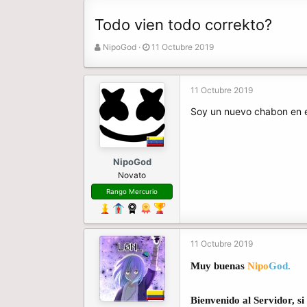
Todo vien todo correkto?
A
F
NipoGod
11 Octubre 2019
u
e
t
c
o
h
11 Octubre 2019
r
a
Soy un nuevo chabon en el
d
e
i
n
NipoGod
i
Novato
c
i
Rango Mercurio
o
11 Octubre 2019
Muy buenas
Nipo
God.
Bienvenido al Servidor, s