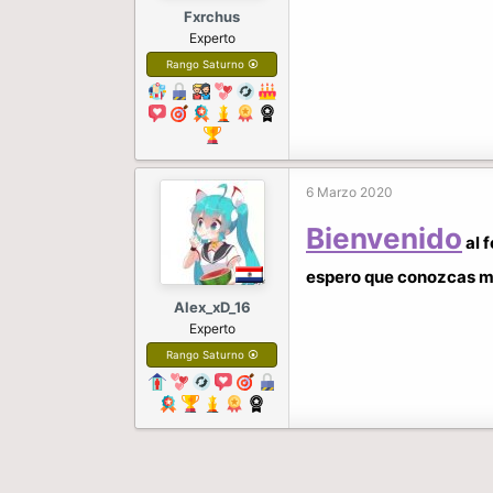
Fxrchus
Experto
Rango Saturno ⦿
6 Marzo 2020
Bienvenido
al 
espero que conozcas m
Alex_xD_16
Experto
Rango Saturno ⦿