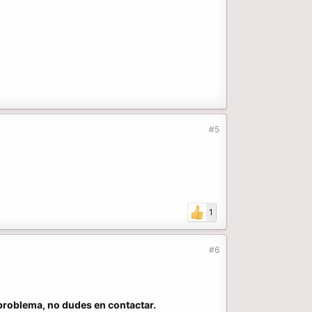
#5
1
#6
/problema, no dudes en contactar.