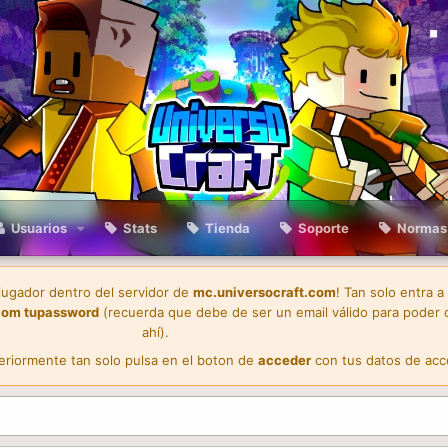
Usuarios
Stats
Tienda
Soporte
Normas
 jugador dentro del servidor de
mc.universocraft.com
! Tan solo entra a
com
tupassword
(recuerda que debe de ser un email válido para poder 
ahí).
teriormente tan solo pulsa en el boton de
acceder
con tus datos de acc