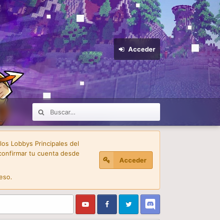
Acceder
 los Lobbys Principales del
confirmar tu cuenta desde
Acceder
eso.