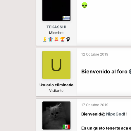
TEKASSHI
Miembro
12 Octubre 2019
U
Bienvenido al foro
Usuario eliminado
Visitante
17 Octubre 2019
Bienvenid@
NipoGod
!!
Es un gusto tenerte aca 