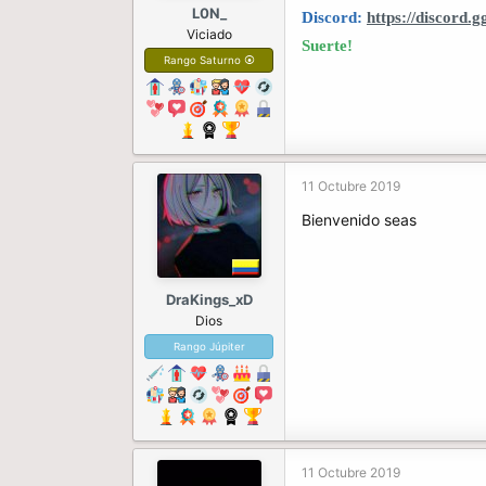
L0N_
Discord:
https://discord
Viciado
Suerte!
Rango Saturno ⦿
11 Octubre 2019
Bienvenido seas
DraKings_xD
Dios
Rango Júpiter
11 Octubre 2019