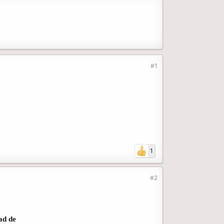
#1
1
#2
ad de