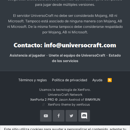
para jugar desde múltiples versiones.
El servidor UniversoCraft no debe ser considerado Mojang, AB ni
Microsoft. Tampoco está asociado de ninguna manera con Mojang, AB
ni Microsoft. De la misma forma tampoco debe considerarse respaldado
por Mojang, AB ni Microsoft.
Asistencia al jugador
-
Unete al equipo de UniversoCraft
-
Estado
de los servicios
Términos y reglas
Política de privacidad
Ayuda
R
S
S
Usamos la tecnología de XenForo.
UniversoCraft Network
XenPorta 2 PRO
© Jason Axelrod of
8WAYRUN
XenForo theme by xenfocus
Este sitio utiliza cookies para ayudar a personalizar el contenido, adaptar tu