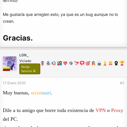
lerrin0)
Me gustaría que arreglen esto, ya que es un bug aunque no lo
crean.
Gracias.
L0N_
Viciado
Rango
Saturno ⦿
17 Enero 2020
#2
Muy buenas,
srcen
tauri
.
Dile a tu amigo que borre toda existencia de
VPN
o
Proxy
del PC.