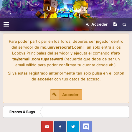
UniversoCraft
Acceder
Para poder participar en los foros, deberás ser jugador dentro
del servidor de
mc.universocraft.com
! Tan solo entra a los
Lobbys Principales del servidor y ejecuta el comando
/foro
tu@email.com
tupassword
(recuerda que debe de ser un
email válido para poder confirmar tu cuenta desde ahí).
Si ya estás registrado anteriormente tan solo pulsa en el boton
de
acceder
con tus datos de acceso.
Acceder
Errores & Bugs