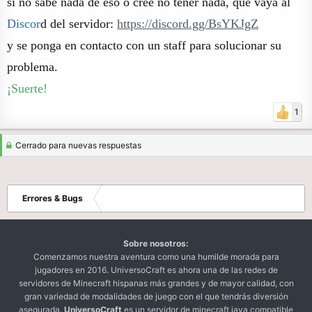
si no sabe nada de eso o cree no tener nada, que vaya al
Discor
d del servidor:
https://discord.gg/BsYKJgZ
y se ponga en contacto con un staff para solucionar su
problema.
¡Suerte!
1
Cerrado para nuevas respuestas
Errores & Bugs
Sobre nosotros:
Comenzamos nuestra aventura como una humilde morada para
jugadores en 2016. UniversoCraft es ahora una de las redes de
servidores de Minecraft hispanas más grandes y de mayor calidad, con
gran variedad de modalidades de juego con el que tendrás diversión
asegurada.
UniversoCraft
es un servidor de minecraft java compatible