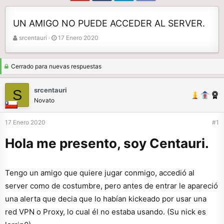
UN AMIGO NO PUEDE ACCEDER AL SERVER.
A
F
srcentauri
17 Enero 2020
u
e
t
c
o
h
Cerrado para nuevas respuestas
r
a
d
srcentauri
S
e
Novato
i
n
17 Enero 2020
#1
i
c
Hola me presento, soy Centauri.
i
o
Tengo un amigo que quiere jugar conmigo, accedió al
server como de costumbre, pero antes de entrar le apareció
una alerta que decia que lo habían kickeado por usar una
red VPN o Proxy, lo cual él no estaba usando. (Su nick es